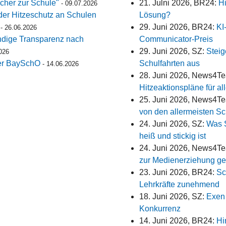
cher zur Schule"
21. Julni 2026, BR24:
H
-
09.07.2026
der Hitzeschutz an Schulen
Lösung?
29. Juni 2026, BR24:
KI
-
26.06.2026
ändige Transparenz nach
Communicator-Preis
29. Juni 2026, SZ:
Stei
026
er BaySchO
Schulfahrten aus
-
14.06.2026
28. Juni 2026, News4T
Hitzeaktionspläne für al
25. Juni 2026, News4T
von den allermeisten S
24. Juni 2026, SZ:
Was 
heiß und stickig ist
24. Juni 2026, News4T
zur Medienerziehung ges
23. Juni 2026, BR24:
Sc
Lehrkräfte zunehmend
18. Juni 2026, SZ:
Exen
Konkurrenz
14. Juni 2026, BR24:
Hi