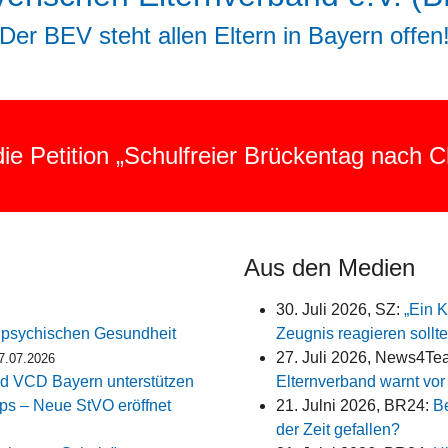
Der BEV steht allen Eltern in Bayern offen
ie Petition „Schulfreier Brückentag nach C
Aus den Medien
30. Juli 2026, SZ:
„Ein K
r psychischen Gesundheit
Zeugnis reagieren sollt
27. Juli 2026, News4Te
7.07.2026
nd VCD Bayern unterstützen
Elternverband warnt vor
pps – Neue StVO eröffnet
21. Julni 2026, BR24:
Be
der Zeit gefallen?