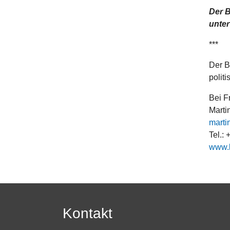
Der B
unte
***
Der B
polit
Bei F
Marti
marti
Tel.:
www.
Kontakt