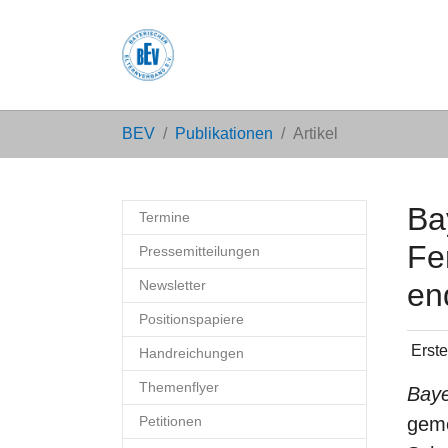
Zum Hauptinhalt springen
Sie sind hier:
BEV
Publikationen
Artikel
Ba
Termine
Fe
Pressemitteilungen
Newsletter
en
Positionspapiere
Erste
Handreichungen
Themenflyer
Bay
Petitionen
geme