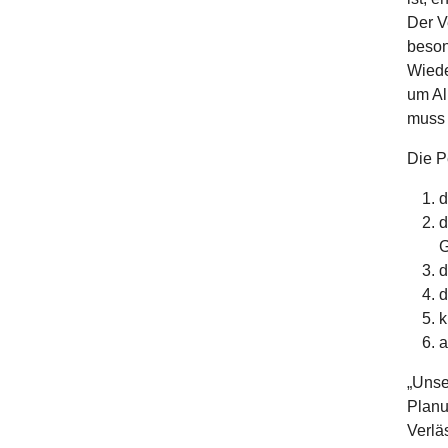
Der V
beson
Wiede
um Al
muss r
Die P
d
d
G
d
d
k
a
„Unse
Planu
Verlä