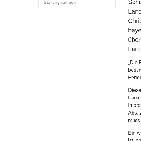
Schu
Stellungnahmen
Land
Chri
baye
über
Land
„Die 
besti
Ferie
Diese
Famil
Impro
Abs. 
muss 
Ein w
ist, 