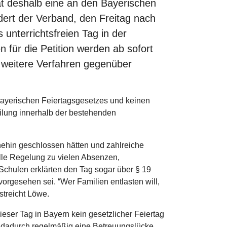
t deshalb eine an den Bayerischen
ordert der Verband, den Freitag nach
 unterrichtsfreien Tag in der
 für die Petition werden ab sofort
s weitere Verfahren gegenüber
 Bayerischen Feiertagsgesetzes und keinen
eilung innerhalb der bestehenden
nehin geschlossen hätten und zahlreiche
lle Regelung zu vielen Absenzen,
chulen erklärten den Tag sogar über § 19
vorgesehen sei. “Wer Familien entlasten will,
streicht Löwe.
eser Tag in Bayern kein gesetzlicher Feiertag
ehe dadurch regelmäßig eine Betreuungslücke.