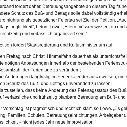
erband fordert daher, Betreuungsangebote an diesem Tag früher 
dere Schutz des Buß- und Bettags solle dabei vollständig erha
reinführung als gesetzlicher Feiertag sei Ziel der Petition. „Au
ltagstauglichkeit“, betont Löwe. „Eltern müssen wissen, ob und
echtzeitig und verlässlich organisiert sein.“
etition fordert Staatsregierung und Kultusministerium auf,
en Freitag nach Christi Himmelfahrt dauerhaft als unterrichtsfre
ie nötigen Anpassungen innerhalb der bestehenden Ferienstru
esamtzahl der Ferientage zu verändern;
ie Änderungen langfristig im Ferienkalender auszuweisen, um P
en Schutz des Buß- und Bettags unverändert zu lassen;
larzustellen, dass keine Änderung des Feiertagsstatus des Buß- 
uf verlässliche und frühzeitig planbare Betreuung am Buß- und
r Vorschlag ist pragmatisch und rechtlich klar“, so Löwe. „Es 
ng. Familien, Schulen, Betreuungseinrichtungen, Arbeitgeber
sslichkeit – nicht jedes Jahr neue Improvisation.“