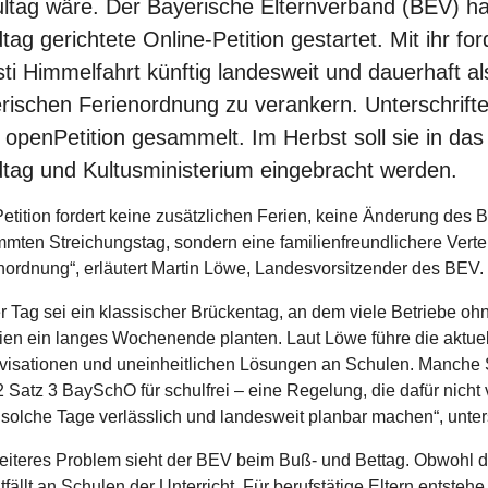
ltag wäre. Der Bayerische Elternverband (BEV) ha
tag gerichtete Online-Petition gestartet. Mit ihr f
sti Himmelfahrt künftig landesweit und dauerhaft als
rischen Ferienordnung zu verankern. Unterschriften
 openPetition gesammelt. Im Herbst soll sie in da
tag und Kultusministerium eingebracht werden.
Petition fordert keine zusätzlichen Ferien, keine Änderung des
mmten Streichungstag, sondern eine familienfreundlichere Vert
nordnung“, erläutert Martin Löwe, Landesvorsitzender des BEV.
r Tag sei ein klassischer Brückentag, an dem viele Betriebe oh
ien ein langes Wochenende planten. Laut Löwe führe die aktue
visationen und uneinheitlichen Lösungen an Schulen. Manche S
2 Satz 3 BaySchO für schulfrei – eine Regelung, die dafür nicht 
solche Tage verlässlich und landesweit planbar machen“, unter
eiteres Problem sieht der BEV beim Buß- und Bettag. Obwohl di
entfällt an Schulen der Unterricht. Für berufstätige Eltern entst