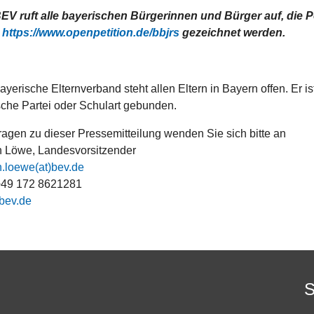
EV ruft alle bayerischen Bürgerinnen und Bürger auf, die Pe
r
https://www.openpetition.de/bbjrs
gezeichnet werden.
ayerische Elternverband steht allen Eltern in Bayern offen. Er 
ische Partei oder Schulart gebunden.
ragen zu dieser Pressemitteilung wenden Sie sich bitte an
n Löwe, Landesvorsitzender
n.loewe(at)bev.de
 +49 172 8621281
bev.de
S