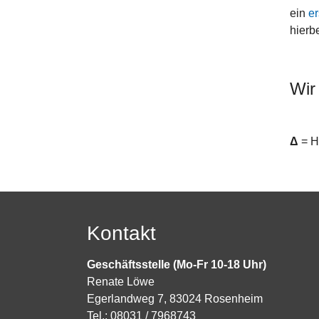
ein
er
hierb
Wir
Δ
= Hi
Kontakt
Geschäftsstelle (Mo-Fr 10-18 Uhr)
Renate Löwe
Egerlandweg 7, 83024 Rosenheim
Tel.: 08031 / 7968743