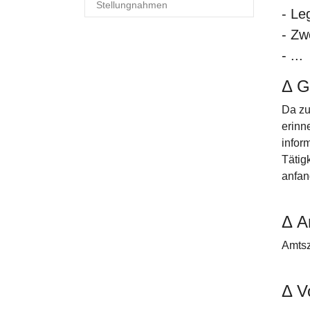
Stellungnahmen
- Le
- Zw
- ...
Δ G
Da zu
erinn
infor
Tätig
anfan
Δ A
Amtsz
Δ V