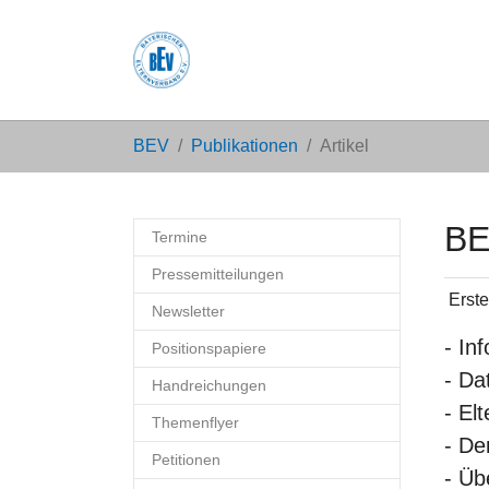
Zum Hauptinhalt springen
Sie sind hier:
BEV
Publikationen
Artikel
BE
Termine
Pressemitteilungen
Erste
Newsletter
- In
Positionspapiere
- Da
Handreichungen
- El
Themenflyer
- De
Petitionen
- Üb