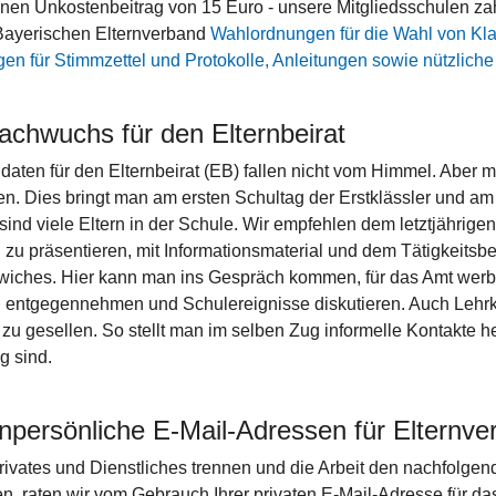
inen Unkostenbeitrag von 15 Euro - unsere Mitgliedsschulen zah
ayerischen Elternverband
Wahlordnungen für die Wahl von Kla
gen für Stimmzettel und Protokolle, Anleitungen sowie nützliche
achwuchs für den Elternbeirat
daten für den Elternbeirat (EB) fallen nicht vom Himmel. Aber m
n. Dies bringt man am ersten Schultag der Erstklässler und am
sind viele Eltern in der Schule. Wir empfehlen dem letztjährige
 zu präsentieren, mit Informationsmaterial und dem Tätigkeitsber
iches. Hier kann man ins Gespräch kommen, für das Amt wer
n entgegennehmen und Schulereignisse diskutieren. Auch Lehrkr
 zu gesellen. So stellt man im selben Zug informelle Kontakte he
g sind.
npersönliche E-Mail-Adressen für Elternver
ivates und Dienstliches trennen und die Arbeit den nachfolgend
n, raten wir vom Gebrauch Ihrer privaten E-Mail-Adresse für da