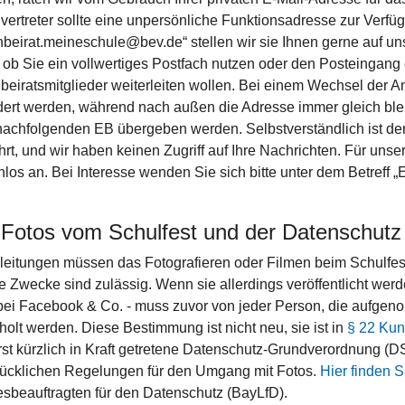
nvertreter sollte eine unpersönliche Funktionsadresse zur Ver
rnbeirat.meineschule@bev.de“ stellen wir sie Ihnen gerne auf u
 ob Sie ein vollwertiges Postfach nutzen oder den Posteingang e
nbeiratsmitglieder weiterleiten wollen. Bei einem Wechsel der 
ert werden, während nach außen die Adresse immer gleich bleib
achfolgenden EB übergeben werden. Selbstverständlich ist d
rt, und wir haben keinen Zugriff auf Ihre Nachrichten. Für unser
nlos an. Bei Interesse wenden Sie sich bitte unter dem Betreff 
 Fotos vom Schulfest und der Datenschutz
leitungen müssen das Fotografieren oder Filmen beim Schulfes
te Zwecke sind zulässig. Wenn sie allerdings veröffentlicht we
bei Facebook & Co. - muss zuvor von jeder Person, die aufgeno
holt werden. Diese Bestimmung ist nicht neu, sie ist in
§ 22 Kun
rst kürzlich in Kraft getretene Datenschutz-Grundverordnung (
ücklichen Regelungen für den Umgang mit Fotos.
Hier finden 
sbeauftragten für den Datenschutz (BayLfD).