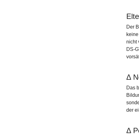
Elt
Der B
keine
nicht
DS-GV
vorsä
Δ N
Das b
Bildu
sonde
der e
Δ P