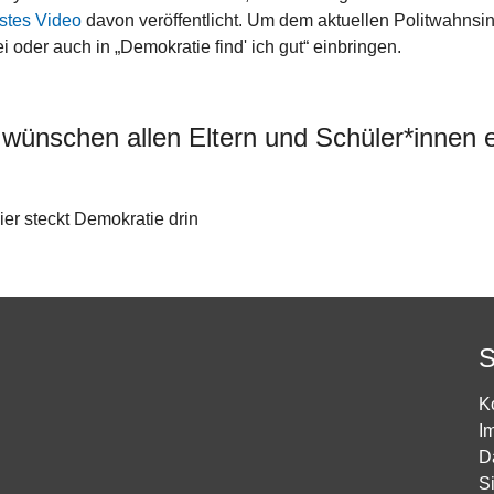
stes Video
davon veröffentlicht. Um dem aktuellen Politwahns
ei oder auch in „Demokratie find' ich gut“ einbringen.
 wünschen allen Eltern und Schüler*innen 
er steckt Demokratie drin
S
K
I
D
S