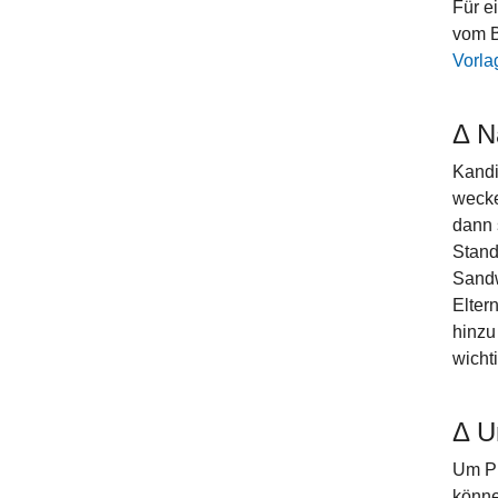
Für e
vom B
Vorla
Δ N
Kandi
wecke
dann 
Stand
Sandw
Elter
hinzu
wichti
Δ U
Um Pr
könne