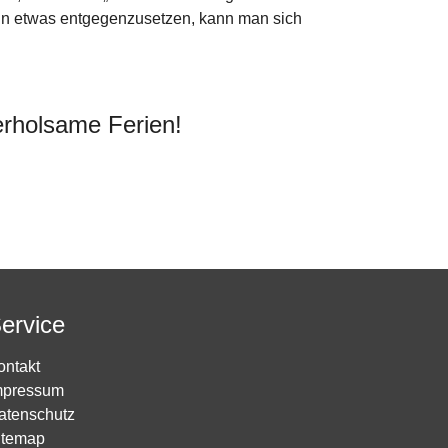
inn etwas entgegenzusetzen, kann man sich
erholsame Ferien!
ervice
ontakt
mpressum
atenschutz
itemap