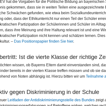
EV hat die Vorgaben für die Politische Bildung an bayerischen 
nis gekommen, dass sie in weiten Teilen eine ausgezeichnete B
iche Schwächen gefunden, wie etwa beim Sozialkundeunterricht,
ng oder, dass der Ethikunterricht nur einen Teil der Schüler erre
ratischen Partizipation der Schülerinnen und Schüler im Alltag 
en, dass ihre Meinung und ihre Haltung relevant ist und eine Wi
ratischer Partizipation nicht kennen und schätzen lernen. Dies
kultur. –
Das Positionspapier finden Sie hier
.
ertritt: Ist die vierte Klasse der richtige Z
öchten wissen, ob Bayerns Eltern damit einverstanden sind, das
Kinder bereits in der vierten Klasse treffen müssen und ob sie d
ehend von Noten abhängig ist. Hierzu bitten wir um
Teilnahme 
ktiv gegen Diskriminierung in der Schule
euer
Leitfaden der Antidiskriminierungsstelle des Bundes
zeigt 
iskriminierungserfahrungen auf Betroffene wirken, welchen rech