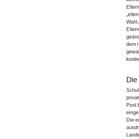
Elter
„elte
Wahl,
Elter
geänd
dem n
gewah
koste
Die
Schul
priva
Post 
einge
Die e
ausdr
Lande