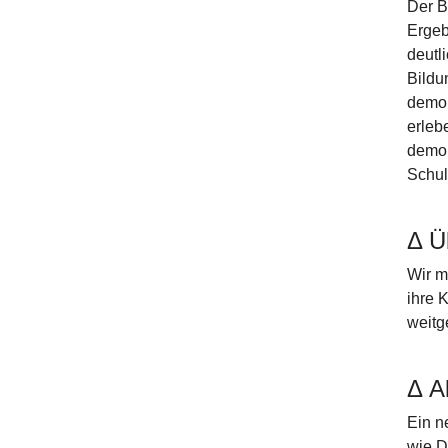
Der B
Ergeb
deutl
Bildu
demok
erleb
demok
Schul
Δ Üb
Wir m
ihre 
weitg
Δ A
Ein n
wie D