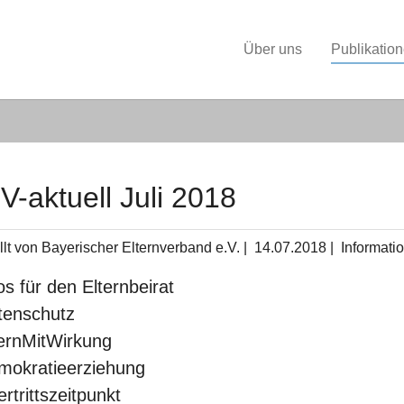
Über uns
Publikatio
V-aktuell Juli 2018
llt von Bayerischer Elternverband e.V. |
14.07.2018
|
Informati
fos für den Elternbeirat
tenschutz
ternMitWirkung
mokratieerziehung
ertrittszeitpunkt