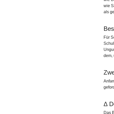
wie S
als g
Bes
Für S
Schul
Ungun
dem, 
Zwei
Anfan
gefor
Δ D
Das B