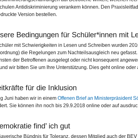
chulen Antidiskriminierung verankern können. Den Praxisleitfa
edruckte Version bestellen.
sere Bedingungen für Schüler*innen mit L
chüler mit Schwierigkeiten in Lesen und Schreiben wurden 20
ordnung) die Regelungen zum Nachteilsausgleich neu gefasst. 
sten der Betroffenen ausgelegt oder nicht konsequent angewe
und wir bitten Sie um Ihre Unterstützung. Dies geht online ode
tkräfte für die Inklusion
g Juni haben wir in einem
Offenen Brief an Ministerpräsident S
dert. Sie können ihn noch bis 29.9.2018 online oder auf ausdru
emokratie find’ ich gut
ayerische Bündnis für Toleranz, dessen Mitglied auch der BEV i