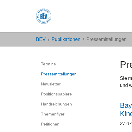
Zum Hauptinhalt springen
Sie sind hier:
BEV
Publikationen
Pressemitteilungen
Pr
Termine
(current)
Pressemitteilungen
Sie m
Newsletter
und w
Positionspapiere
Bay
Handreichungen
Kin
Themenflyer
27.0
Petitionen