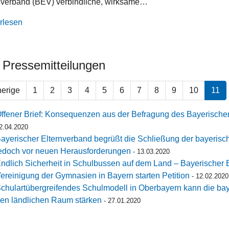
nverband (BEV) verbindliche, wirksame…
rlesen
e Pressemitteilungen
herige
1
2
3
4
5
6
7
8
9
10
11
ffener Brief: Konsequenzen aus der Befragung des Bayerische
2.04.2020
ayerischer Elternverband begrüßt die Schließung der bayerisch
edoch vor neuen Herausforderungen
-
13.03.2020
ndlich Sicherheit in Schulbussen auf dem Land – Bayerischer 
ereinigung der Gymnasien in Bayern starten Petition
-
12.02.2020
chulartübergreifendes Schulmodell in Oberbayern kann die bay
en ländlichen Raum stärken
-
27.01.2020