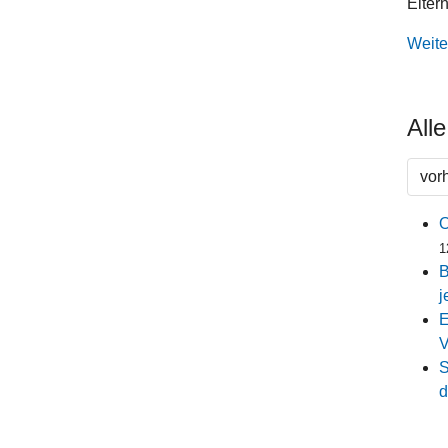
Elter
Weite
All
vor
O
1
B
j
E
V
S
d