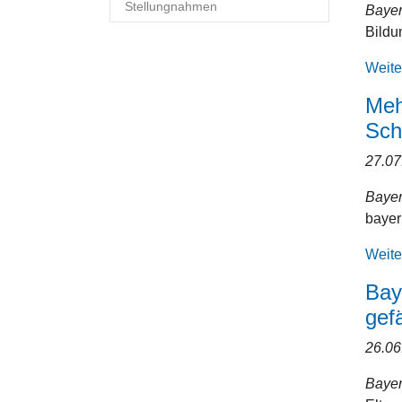
Stellungnahmen
Baye
Bildu
Weite
Meh
Sch
27.0
Baye
baye
Weite
Bay
gef
26.0
Baye